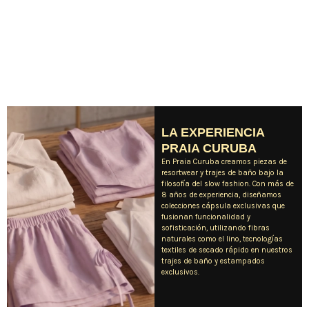
LA EXPERIENCIA
PRAIA CURUBA
En Praia Curuba creamos piezas de
resortwear y trajes de baño bajo la
filosofía del slow fashion.
Con más de
8 años de experiencia, diseñamos
colecciones cápsula exclusivas que
fusionan funcionalidad y
sofisticación, utilizando fibras
naturales como el lino, tecnologías
textiles de secado rápido en nuestros
trajes de baño y estampados
exclusivos.