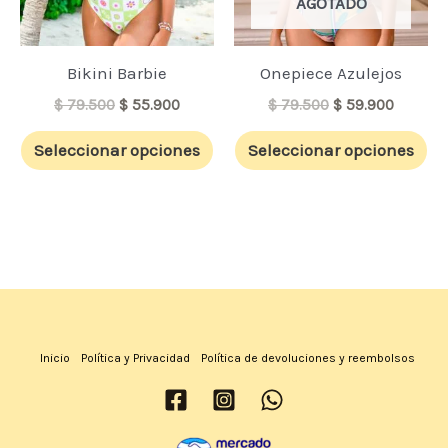
AGOTADO
se
se
pueden
pu
elegir
ele
Bikini Barbie
Onepiece Azulejos
en
en
$
79.500
$
55.900
$
79.500
$
59.900
la
la
Seleccionar opciones
Seleccionar opciones
página
pá
de
de
producto
pr
Inicio
Política y Privacidad
Política de devoluciones y reembolsos