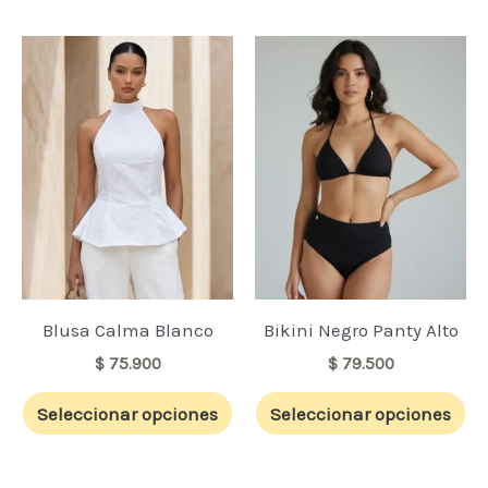
producto
pr
Este
Es
producto
pr
tiene
ti
múltiples
mú
variantes.
va
Las
La
opciones
op
se
se
pueden
pu
elegir
ele
Blusa Calma Blanco
Bikini Negro Panty Alto
en
en
$
75.900
$
79.500
la
la
Seleccionar opciones
Seleccionar opciones
página
pá
de
de
producto
pr