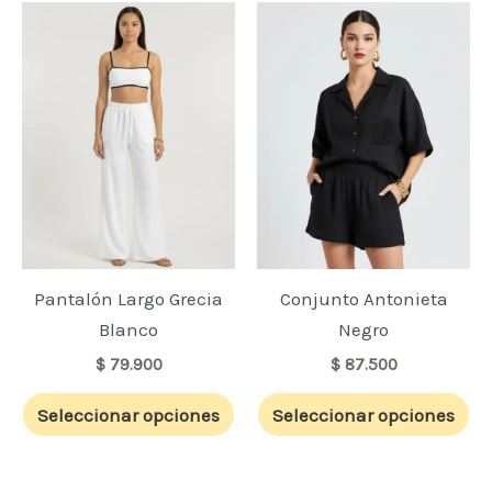
Este
Es
producto
pr
tiene
ti
múltiples
mú
variantes.
va
Las
La
opciones
op
se
se
pueden
pu
elegir
ele
Pantalón Largo Grecia
Conjunto Antonieta
en
en
Blanco
Negro
la
la
$
79.900
$
87.500
página
pá
Seleccionar opciones
Seleccionar opciones
de
de
producto
pr