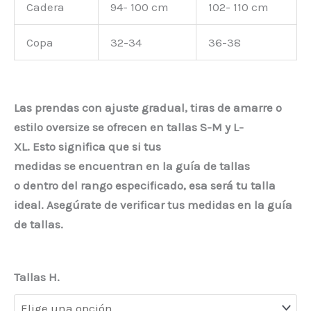
Cadera
94- 100 cm
102- 110 cm
Copa
32-34
36-38
Las prendas con ajuste gradual, tiras de amarre o
es
tilo
oversize se
ofr
e
ce
n
en
tallas S-M y L-
XL.
E
s
t
o
s
i
gnifi
c
a
que si tus
medidas
s
e
encuentran
en la guía de tallas
o
d
e
n
t
r
o
d
el rango
especificado, esa
será tu talla
ideal.
A
s
e
gú
ra
te
de verificar
tus medidas en la guía
de tallas.
Tallas H.