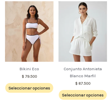
Este
Es
producto
pr
tiene
ti
múltiples
mú
variantes.
va
Las
La
opciones
op
se
se
pueden
pu
elegir
ele
Bikini Eco
Conjunto Antonieta
en
en
Blanco Marfil
$
79.500
la
la
$
87.500
Seleccionar opciones
página
pá
Seleccionar opciones
de
de
producto
pr