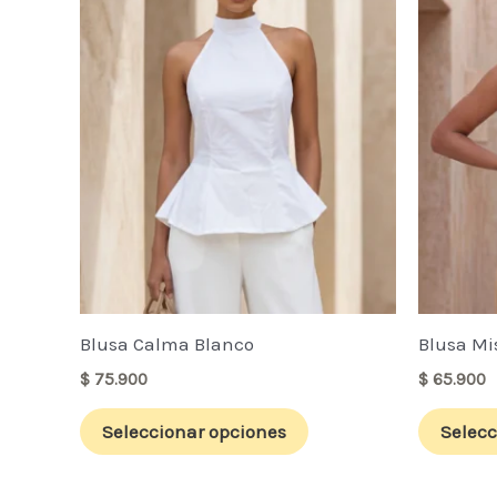
múltiples
variantes.
Las
opciones
se
pueden
elegir
en
la
página
de
Blusa Calma Blanco
Blusa Mi
producto
$
75.900
$
65.900
Seleccionar opciones
Selecc