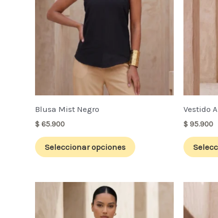
opciones
se
pueden
elegir
en
la
página
de
Blusa Mist Negro
Vestido 
producto
$
65.900
$
95.900
Seleccionar opciones
Selecc
Este
producto
tiene