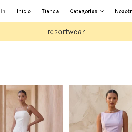
In
Inicio
Tienda
Categorías
Nosotr
resortwear
Este
E
producto
p
tiene
t
múltiples
m
variantes.
v
Las
L